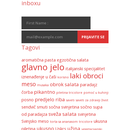
inboxu
Tagovi
aromatična pasta
egzotična salata
glavno jelo
italijanski specijalitet
laki obroci
iznenađenje u čaši
korisno
meso
obrok salata
paradajz
musaka
pikantno
čorba
piletina tricolore
pomoć u kuhinji
predjelo
riba
posno
saveti
saveti za zdraviji život
sendvič
smuti
sočna svinjetina
sočno
supa
sveža salata
od paradajza
svinjetina
Svinjsko meso
ukusna
torta sa ananasom
tricolore
ukusno
užina
piletina
Uskrs
vegetarijanski