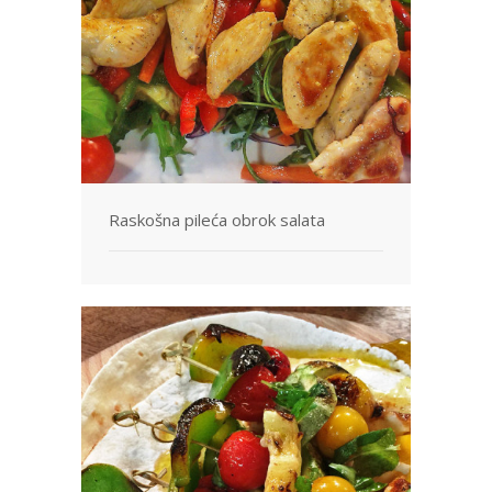
Svetske kuhinje
Vaši Recepti
Korisni saveti
Video
Ko je Sandra?
Raskošna pileća obrok salata
Pošaljite nam svoj recept