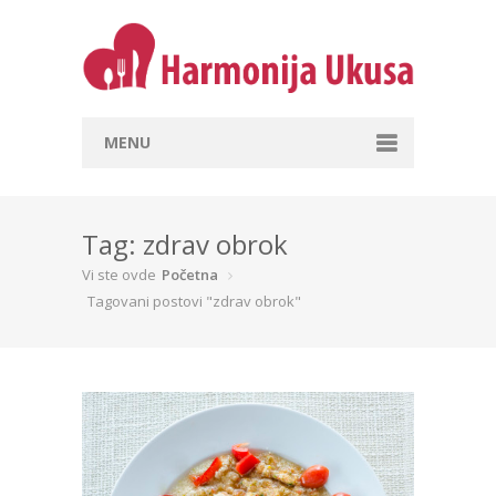
MENU
Početna
Hrana i stil života
Tag: zdrav obrok
Vi ste ovde
Početna
Recepti
Tagovani postovi "zdrav obrok"
A šta danas spremaš?
Prilika je za
Prema vrsti namirnica
Prema dužini pripreme