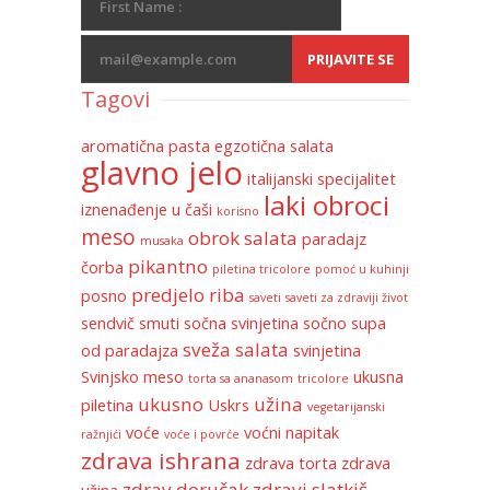
Tagovi
aromatična pasta
egzotična salata
glavno jelo
italijanski specijalitet
laki obroci
iznenađenje u čaši
korisno
meso
obrok salata
paradajz
musaka
pikantno
čorba
piletina tricolore
pomoć u kuhinji
predjelo
riba
posno
saveti
saveti za zdraviji život
sendvič
smuti
sočna svinjetina
sočno
supa
sveža salata
od paradajza
svinjetina
Svinjsko meso
ukusna
torta sa ananasom
tricolore
ukusno
užina
piletina
Uskrs
vegetarijanski
voće
voćni napitak
ražnjići
voće i povrće
zdrava ishrana
zdrava torta
zdrava
zdrav doručak
zdravi slatkiš