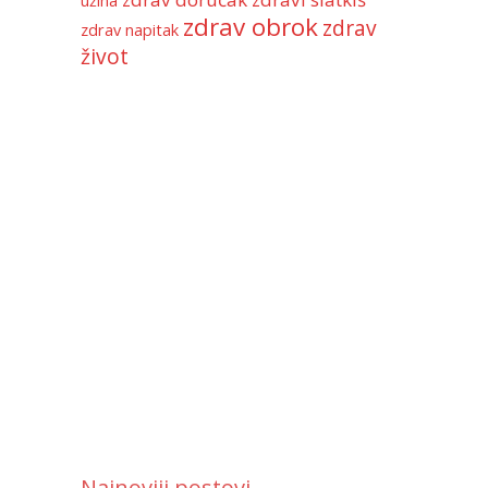
užina
zdrav obrok
zdrav
zdrav napitak
život
Najnoviji postovi