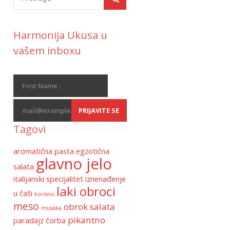
Harmonija Ukusa u
vašem inboxu
Tagovi
aromatična pasta
egzotična
glavno jelo
salata
italijanski specijalitet
iznenađenje
laki obroci
u čaši
korisno
meso
obrok salata
musaka
pikantno
paradajz čorba