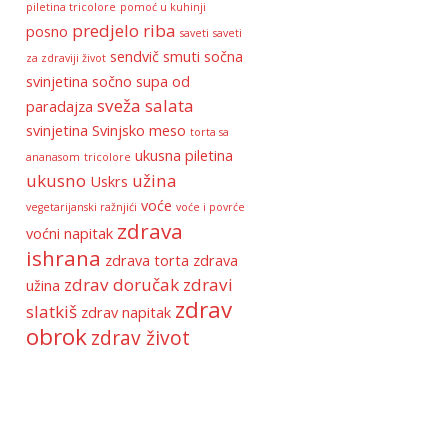
piletina tricolore
pomoć u kuhinji
predjelo
riba
posno
saveti
saveti
sendvič
smuti
sočna
za zdraviji život
svinjetina
sočno
supa od
sveža salata
paradajza
svinjetina
Svinjsko meso
torta sa
ukusna piletina
ananasom
tricolore
ukusno
užina
Uskrs
voće
vegetarijanski ražnjići
voće i povrće
zdrava
voćni napitak
ishrana
zdrava torta
zdrava
zdrav doručak
zdravi
užina
zdrav
slatkiš
zdrav napitak
obrok
zdrav život