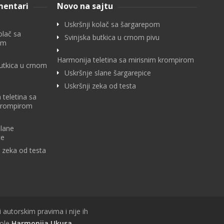
mentari
Novo na sajtu
Uskršnji kolač sa šargarepom
olač sa
Svinjska butkica u crnom pivu
om
Harmonija teletina sa mirisnim krompirom
butkica u crnom
Uskršnje slane šargarepice
Uskršnji zeka od testa
 teletina sa
krompirom
slane
ce
i zeka od testa
i autorskim pravima i nije ih
vole
Harmonija Ukusa