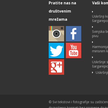
Pratite nas na
Vaši ko
društvenim
Uskršnji k
mrežama
šargarep
Svinjska 
pivu
Harmonija
mirisnim 
Uskršnje 
šargarepi
Uskršnj
© Svi tekstovi i fotografije su zaštićen
dozvoljeno kopirati bez pismene doz