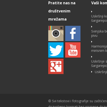
Pratite nas na
Vaši ko
društvenim
Uskršnji k
mrežama
šargarep
Svinjska 
pivu
Harmonija
mirisnim 
Uskršnje 
šargarepi
Uskršnj
© Svi tekstovi i fotografije su zaštićen
dozvoljeno kopirati bez pismene doz