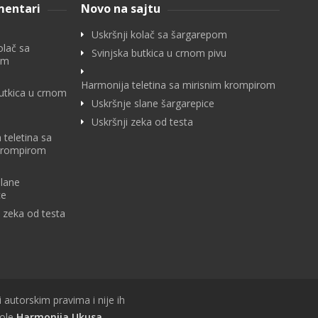
mentari
Novo na sajtu
Uskršnji kolač sa šargarepom
olač sa
Svinjska butkica u crnom pivu
om
Harmonija teletina sa mirisnim krompirom
butkica u crnom
Uskršnje slane šargarepice
Uskršnji zeka od testa
 teletina sa
krompirom
slane
ce
i zeka od testa
i autorskim pravima i nije ih
vole
Harmonija Ukusa