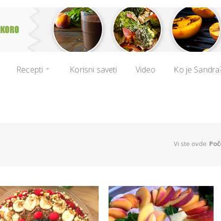
Recepti
Korisni saveti
Video
Ko je Sandra
Vi ste ovde
Poč