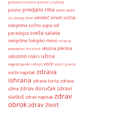
piletina tricolore
pomoć u kuhinji
predjelo
riba
posno
saveti
saveti
sendvič
smuti
sočna
za zdraviji život
svinjetina
sočno
supa od
sveža salata
paradajza
svinjetina
Svinjsko meso
torta sa
ukusna piletina
ananasom
tricolore
ukusno
užina
Uskrs
voće
vegetarijanski ražnjići
voće i povrće
zdrava
voćni napitak
ishrana
zdrava torta
zdrava
zdrav doručak
zdravi
užina
zdrav
slatkiš
zdrav napitak
obrok
zdrav život