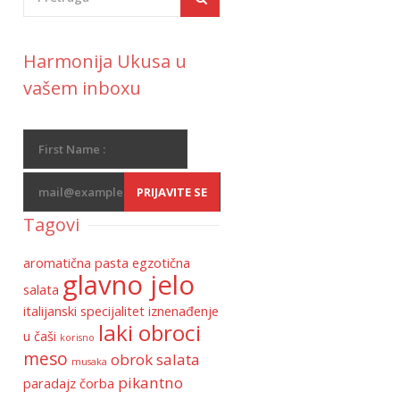
Harmonija Ukusa u
vašem inboxu
Tagovi
aromatična pasta
egzotična
glavno jelo
salata
italijanski specijalitet
iznenađenje
laki obroci
u čaši
korisno
meso
obrok salata
musaka
pikantno
paradajz čorba