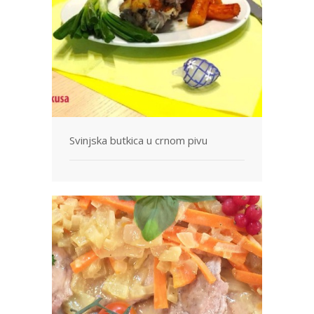
Svetske kuhinje
Vaši Recepti
Korisni saveti
Video
Ko je Sandra?
Svinjska butkica u crnom pivu
Pošaljite nam svoj recept