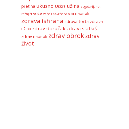
ukusno
užina
piletina
Uskrs
vegetarijanski
voće
voćni napitak
ražnjići
voće i povrće
zdrava ishrana
zdrava torta
zdrava
zdrav doručak
zdravi slatkiš
užina
zdrav obrok
zdrav
zdrav napitak
život