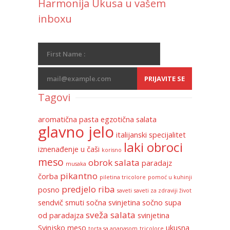
Harmonija Ukusa u vašem
inboxu
Tagovi
aromatična pasta
egzotična salata
glavno jelo
italijanski specijalitet
laki obroci
iznenađenje u čaši
korisno
meso
obrok salata
paradajz
musaka
pikantno
čorba
piletina tricolore
pomoć u kuhinji
predjelo
riba
posno
saveti
saveti za zdraviji život
sendvič
smuti
sočna svinjetina
sočno
supa
sveža salata
od paradajza
svinjetina
Svinjsko meso
ukusna
torta sa ananasom
tricolore