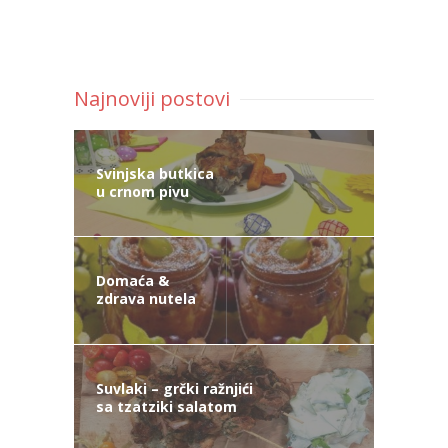
Najnoviji postovi
Svinjska butkica
u crnom pivu
Domaća &
zdrava nutela
Suvlaki – grčki ražnjići
sa tzatziki salatom