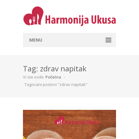
MENU
Početna
Hrana i stil života
Tag: zdrav napitak
Vi ste ovde
Početna
Recepti
Tagovani postovi "zdrav napitak"
A šta danas spremaš?
Prilika je za
Prema vrsti namirnica
Prema dužini pripreme