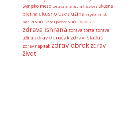
Svinjsko meso
ukusna
torta sa ananasom
tricolore
ukusno
užina
piletina
Uskrs
vegetarijanski
voće
voćni napitak
ražnjići
voće i povrće
zdrava ishrana
zdrava torta
zdrava
zdrav doručak
zdravi slatkiš
užina
zdrav obrok
zdrav
zdrav napitak
život