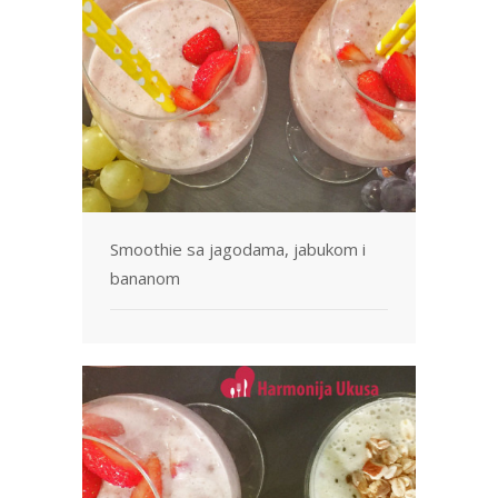
Svetske kuhinje
Vaši Recepti
Korisni saveti
Video
Ko je Sandra?
Pošaljite nam svoj recept
Smoothie sa jagodama, jabukom i
bananom