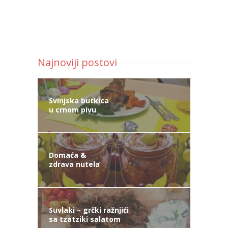
Najnoviji postovi
Svinjska butkica
u crnom pivu
Domaća &
zdrava nutela
Suvlaki – grčki ražnjići
sa tzatziki salatom