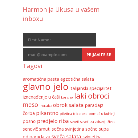
Harmonija Ukusa u vašem
inboxu
Tagovi
aromatična pasta
egzotična salata
glavno jelo
italijanski specijalitet
laki obroci
iznenađenje u čaši
korisno
meso
obrok salata
paradajz
musaka
pikantno
čorba
piletina tricolore
pomoć u kuhinji
predjelo
riba
posno
saveti
saveti za zdraviji život
sendvič
smuti
sočna svinjetina
sočno
supa
sveža salata
od paradajza
svinjetina