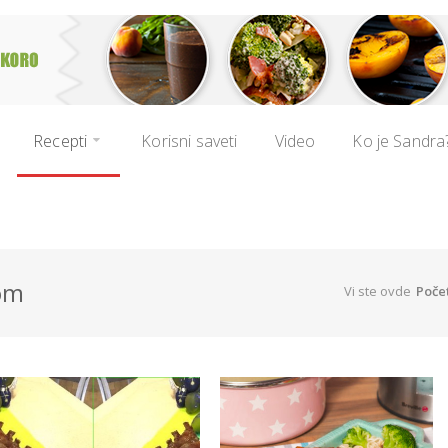
Recepti
Korisni saveti
Video
Ko je Sandra
som
Vi ste ovde
Poče