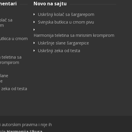
mentari
Novo na sajtu
Uskršnji kolač sa šargarepom
olač sa
Svinjska butkica u crnom pivu
om
Harmonija teletina sa mirisnim krompirom
butkica u crnom
Uskršnje slane šargarepice
Uskršnji zeka od testa
 teletina sa
krompirom
slane
ce
i zeka od testa
i autorskim pravima i nije ih
vole
Harmonija Ukusa