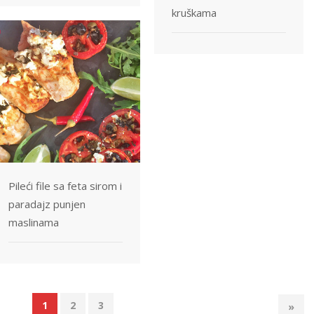
kruškama
Pileći file sa feta sirom i
paradajz punjen
maslinama
1
2
3
»