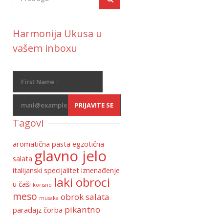
Harmonija Ukusa u
vašem inboxu
Tagovi
aromatična pasta
egzotična
glavno jelo
salata
italijanski specijalitet
iznenađenje
laki obroci
u čaši
korisno
meso
obrok salata
musaka
pikantno
paradajz čorba