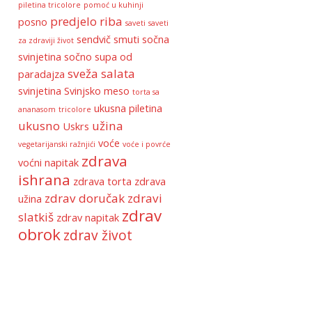
piletina tricolore
pomoć u kuhinji
predjelo
riba
posno
saveti
saveti
sendvič
smuti
sočna
za zdraviji život
svinjetina
sočno
supa od
sveža salata
paradajza
svinjetina
Svinjsko meso
torta sa
ukusna piletina
ananasom
tricolore
ukusno
užina
Uskrs
voće
vegetarijanski ražnjići
voće i povrće
zdrava
voćni napitak
ishrana
zdrava torta
zdrava
zdrav doručak
zdravi
užina
zdrav
slatkiš
zdrav napitak
obrok
zdrav život