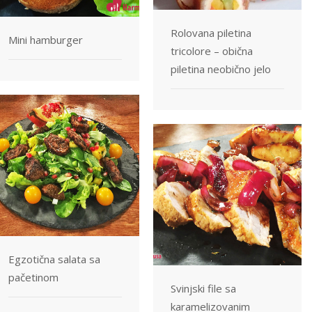
Rolovana piletina
Mini hamburger
tricolore – obična
piletina neobično jelo
Egzotična salata sa
pačetinom
Svinjski file sa
karamelizovanim