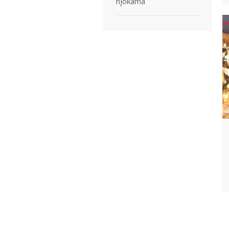
njokama