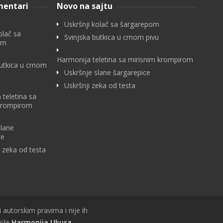
mentari
Novo na sajtu
Uskršnji kolač sa šargarepom
olač sa
Svinjska butkica u crnom pivu
om
Harmonija teletina sa mirisnim krompirom
butkica u crnom
Uskršnje slane šargarepice
Uskršnji zeka od testa
 teletina sa
krompirom
slane
ce
i zeka od testa
i autorskim pravima i nije ih
vole
Harmonija Ukusa