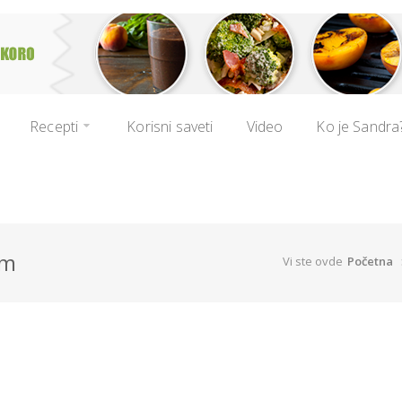
Recepti
Korisni saveti
Video
Ko je Sandra
om
Vi ste ovde
Početna