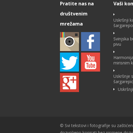
Pratite nas na
Vaši ko
društvenim
Uskršnji k
mrežama
šargarep
Svinjska 
pivu
Harmonija
mirisnim 
Uskršnje 
šargarepi
Uskršnj
© Svi tekstovi i fotografije su zaštićen
dozvoljeno kopirati bez pismene doz