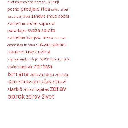
piletina tricolore
pomoć u kuhinji
predjelo
riba
posno
saveti
saveti
sendvič
smuti
sočna
za zdraviji život
svinjetina
sočno
supa od
sveža salata
paradajza
svinjetina
Svinjsko meso
torta sa
ukusna piletina
ananasom
tricolore
ukusno
užina
Uskrs
voće
vegetarijanski ražnjići
voće i povrće
zdrava
voćni napitak
ishrana
zdrava torta
zdrava
zdrav doručak
zdravi
užina
zdrav
slatkiš
zdrav napitak
obrok
zdrav život