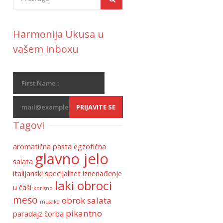
Harmonija Ukusa u
vašem inboxu
Tagovi
aromatična pasta
egzotična
glavno jelo
salata
italijanski specijalitet
iznenađenje
laki obroci
u čaši
korisno
meso
obrok salata
musaka
pikantno
paradajz čorba