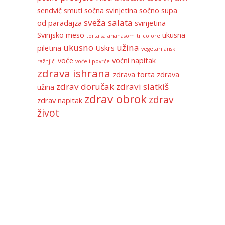
sendvič
smuti
sočna svinjetina
sočno
supa
sveža salata
od paradajza
svinjetina
Svinjsko meso
ukusna
torta sa ananasom
tricolore
ukusno
užina
piletina
Uskrs
vegetarijanski
voće
voćni napitak
ražnjići
voće i povrće
zdrava ishrana
zdrava torta
zdrava
zdrav doručak
zdravi slatkiš
užina
zdrav obrok
zdrav
zdrav napitak
život