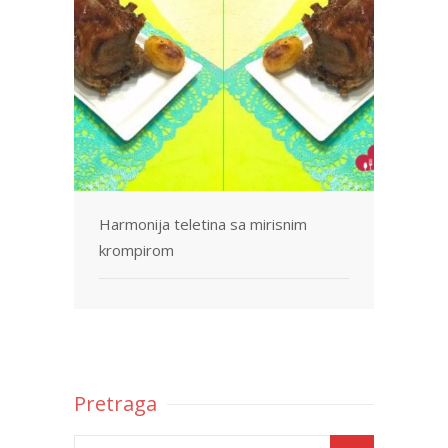
Svetske kuhinje
Vaši Recepti
Korisni saveti
Video
Ko je Sandra?
Pošaljite nam svoj recept
Harmonija teletina sa mirisnim
krompirom
Pretraga