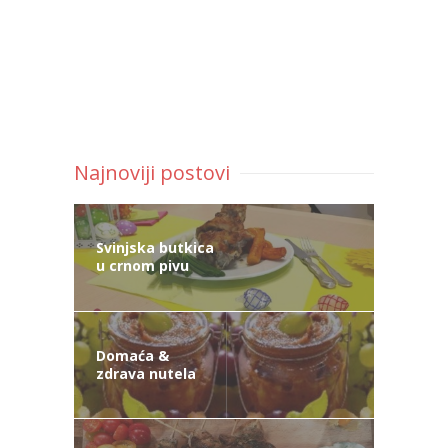
Najnoviji postovi
Svinjska butkica
u crnom pivu
Domaća &
zdrava nutela