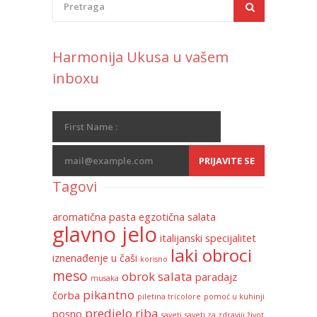
Harmonija Ukusa u vašem
inboxu
Tagovi
aromatična pasta
egzotična salata
glavno jelo
italijanski specijalitet
laki obroci
iznenađenje u čaši
korisno
meso
obrok salata
paradajz
musaka
pikantno
čorba
piletina tricolore
pomoć u kuhinji
predjelo
riba
posno
saveti
saveti za zdraviji život