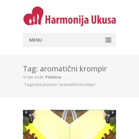
MENU
Početna
Hrana i stil života
Tag: aromatični krompir
Vi ste ovde
Početna
Recepti
Tagovani postovi "aromatični krompir"
A šta danas spremaš?
Prilika je za
Prema vrsti namirnica
Prema dužini pripreme