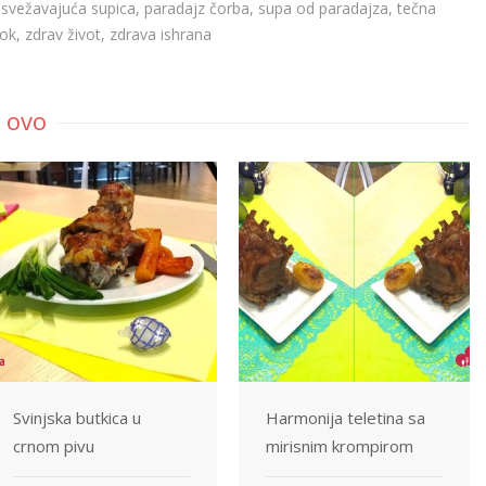
svežavajuća supica
,
paradajz čorba
,
supa od paradajza
,
tečna
rok
,
zdrav život
,
zdrava ishrana
 ovo
Svinjska butkica u
Harmonija teletina sa
crnom pivu
mirisnim krompirom