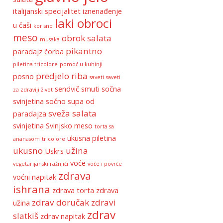
italijanski specijalitet
iznenađenje
laki obroci
u čaši
korisno
meso
obrok salata
musaka
pikantno
paradajz čorba
piletina tricolore
pomoć u kuhinji
predjelo
riba
posno
saveti
saveti
sendvič
smuti
sočna
za zdraviji život
svinjetina
sočno
supa od
sveža salata
paradajza
svinjetina
Svinjsko meso
torta sa
ukusna piletina
ananasom
tricolore
ukusno
užina
Uskrs
voće
vegetarijanski ražnjići
voće i povrće
zdrava
voćni napitak
ishrana
zdrava torta
zdrava
zdrav doručak
zdravi
užina
zdrav
slatkiš
zdrav napitak