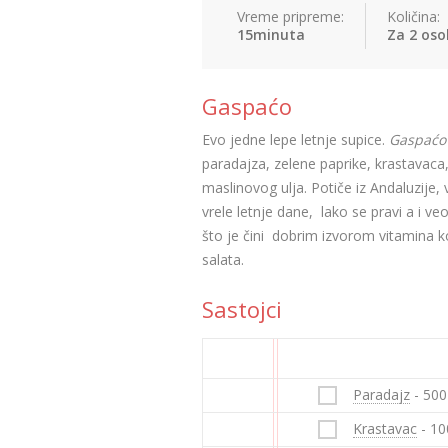
Vreme pripreme:
Količina:
15minuta
Za 2 oso
Gaspaćo
Evo jedne lepe letnje supice.
Gaspać
paradajza, zelene paprike, krastavaca,
maslinovog ulja. Potiče iz Andaluzije, 
vrele letnje dane, lako se pravi a i v
što je čini dobrim izvorom vitamina ko
salata.
Sastojci
Paradajz
- 500
Krastavac
- 10