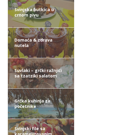
Svinjska butkica u
crnom pivu
Domaća & zdrava
nutela
Suvlaki – grčki ražnjići
sa tzatziki salatom
Grčka kuhinja za
početnike
Svinjski file sa
karamelizovanim