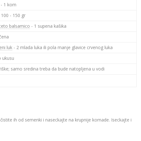
- 1 kom
 100 - 150 gr
Acceto balsamico
- 1 supena kašika
 čena
eni luk
- 2 mlada luka ili pola manje glavice crvenog luka
o ukusu
riške; samo sredina treba da bude natopljena u vodi
očistite ih od semenki i naseckajte na krupnije komade. Iseckajte i