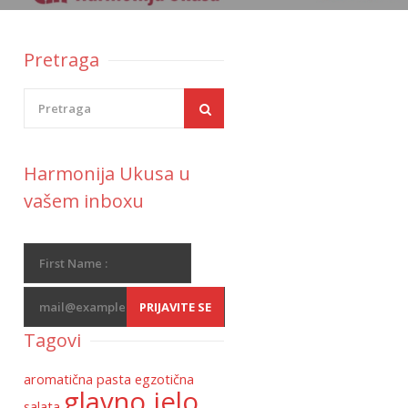
Pretraga
Harmonija Ukusa u
vašem inboxu
Tagovi
aromatična pasta
egzotična
glavno jelo
salata