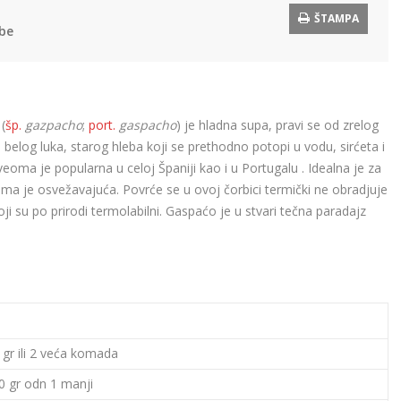
ŠTAMPA
be
o
(
šp.
gazpacho
;
port.
gaspacho
) je hladna supa, pravi se od zrelog
 belog luka, starog hleba koji se prethodno potopi u vodu, sirćeta i
veoma je popularna u celoj Španiji kao i u Portugalu . Idealna je za
eoma je osvežavajuća. Povrće se u ovoj čorbici termički ne obradjuje
ji su po prirodi termolabilni. Gaspaćo je u stvari tečna paradajz
 gr ili 2 veća komada
0 gr odn 1 manji