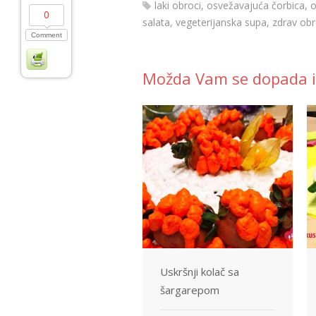
laki obroci
,
osvežavajuća čorbica
,
o
0
salata
,
vegeterijanska supa
,
zdrav ob
Comment
Možda Vam se dopada i
Uskršnji kolač sa
šargarepom