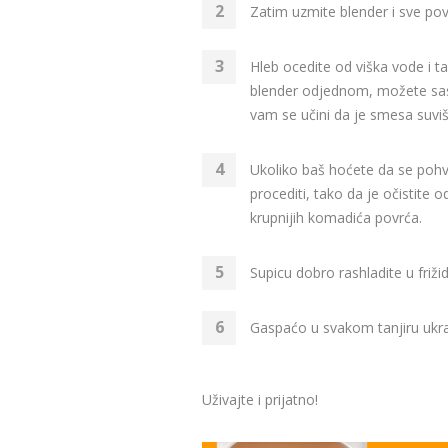
Zatim uzmite blender i sve pov
Hleb ocedite od viška vode i t
blender odjednom, možete sasto
vam se učini da je smesa suviš
Ukoliko baš hoćete da se poh
procediti, tako da je očistite o
krupnijih komadića povrća.
Supicu dobro rashladite u frižid
Gaspaćo u svakom tanjiru ukras
Uživajte i prijatno!