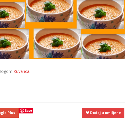
a blogom
Kuvarica
.
Save
gle Plus
Dodaj u omiljene