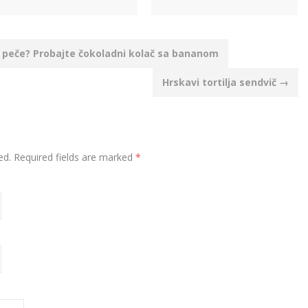
e peče? Probajte čokoladni kolač sa bananom
Hrskavi tortilja sendvič
→
ed.
Required fields are marked
*