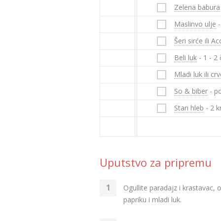
Zelena babura
Maslinvo ulje
-
Šeri sirće ili 
Beli luk
- 1 - 2
Mladi luk ili crv
So & biber
- p
Stari hleb
- 2 k
Uputstvo za pripremu
Ogullite paradajz i krastavac, 
papriku i mladi luk.