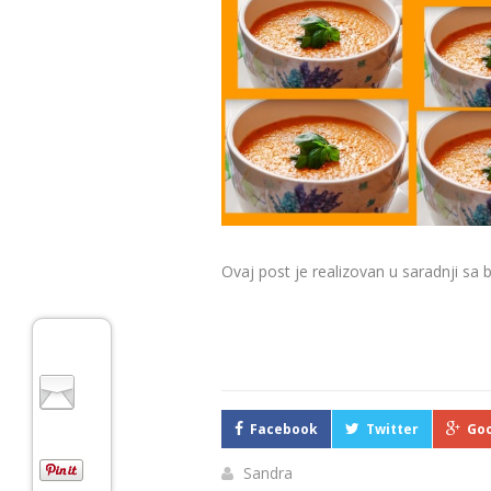
Ovaj post je realizovan u saradnji s
Gaspačo
Facebook
Twitter
Goo
Sandra