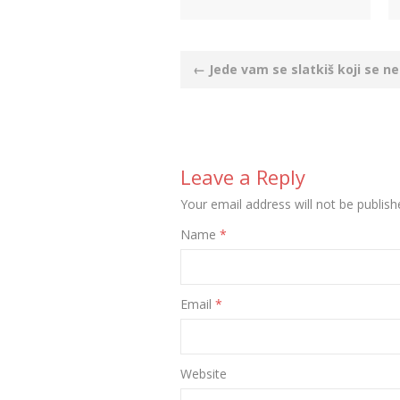
Post
←
Jede vam se slatkiš koji se n
navigation
Leave a Reply
Your email address will not be publish
Name
*
Email
*
Website