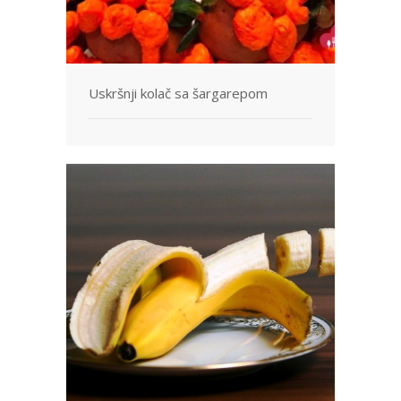
Uskršnji kolač sa šargarepom