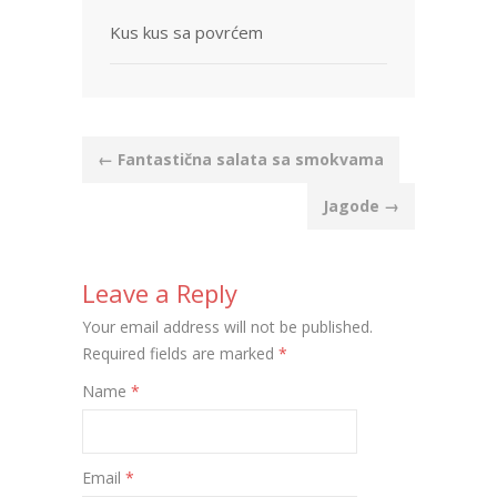
Kus kus sa povrćem
Post
←
Fantastična salata sa smokvama
navigation
Jagode
→
Leave a Reply
Your email address will not be published.
Required fields are marked
*
Name
*
Email
*