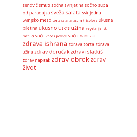
sendvič
smuti
sočna svinjetina
sočno
supa
sveža salata
od paradajza
svinjetina
Svinjsko meso
ukusna
torta sa ananasom
tricolore
ukusno
užina
piletina
Uskrs
vegetarijanski
voće
voćni napitak
ražnjići
voće i povrće
zdrava ishrana
zdrava torta
zdrava
zdrav doručak
zdravi slatkiš
užina
zdrav obrok
zdrav
zdrav napitak
život