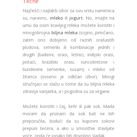
Tečne
Najčešći i najlakši izbor za ovu vrstu namirnica
su, naravno,
mleko
ili
jogurt
. No, imajte na
umu da osim kravljeg mleka možete koristiti i
mnogobrojna
biljna mleka
(sojino, pirinčano,
zatim ono dobijeno od raznih orašastih
plodova, semenki ili kombinacije jednih i
drugih (bademi, orasi, lešnici, indijski orasi,
pistaći, brazilski orasi, suncokretove i
bundevine semenke, susam) i mleko od
žitarica (ovseno je odličan izbor). Mnogi
stručnjaci se slažu u tome da su biljna mleka
zdravija varijanta, a i pogodna su za vegane.
Možete koristiti i čaj, kefir ili pak sok. Mada
moram da priznam da sok baš ne bih
preporučila, budući da su kupovni sokovi
prepuni šećera, a ako u smoothie stavljate
voće, onda će ionako biti dovoljno sladak.