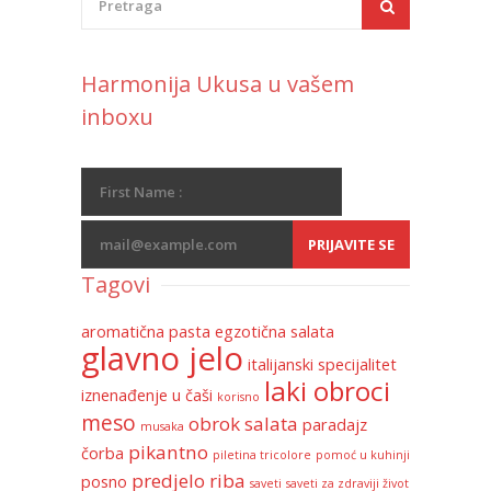
Harmonija Ukusa u vašem
inboxu
Tagovi
aromatična pasta
egzotična salata
glavno jelo
italijanski specijalitet
laki obroci
iznenađenje u čaši
korisno
meso
obrok salata
paradajz
musaka
pikantno
čorba
piletina tricolore
pomoć u kuhinji
predjelo
riba
posno
saveti
saveti za zdraviji život