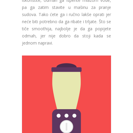
iskoristite, odmah ga isperite mlazom vode,
pa ga zatim stavite u mašinu za pranje
sudova. Tako ćete ga i ručno lakše oprati jer
neće biti potrebno da ga ribate i trljate. Što se
tiče smoothija, najbolje je da ga popijete
odmah, jer nije dobro da stoji kada se
jednom napravi.