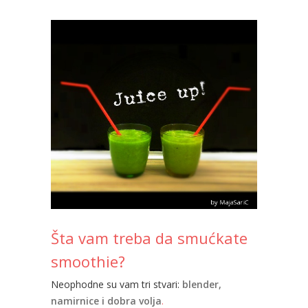
Šta vam treba da smućkate
smoothie?
Neophodne su vam tri stvari:
blender,
namirnice i dobra volja
.