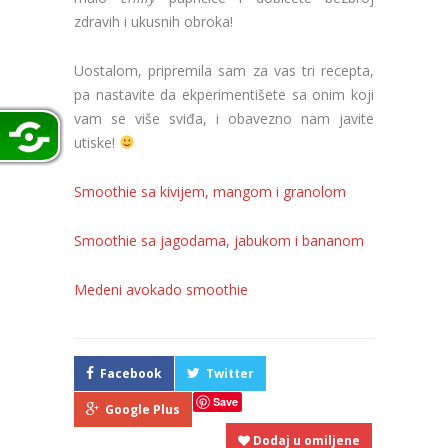
zdravih i ukusnih obroka!
Uostalom, pripremila sam za vas tri recepta,
pa nastavite da ekperimentišete sa onim koji
vam se više sviđa, i obavezno nam javite
utiske!
Smoothie sa kivijem, mangom i granolom
Smoothie sa jagodama, jabukom i bananom
Medeni avokado smoothie
Facebook
Twitter
Save
Google Plus
Dodaj u omiljene