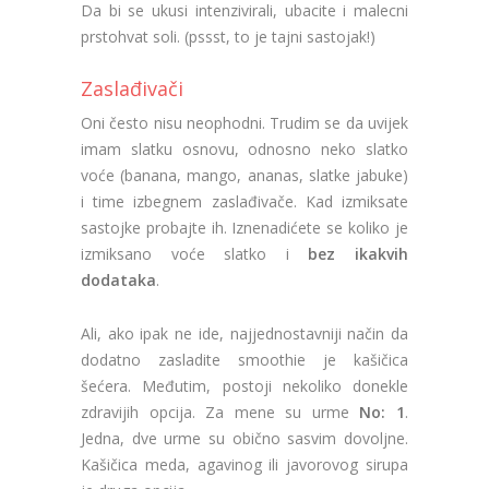
Da bi se ukusi intenzivirali, ubacite i malecni
prstohvat soli. (pssst, to je tajni sastojak!)
Zaslađivači
Oni često nisu neophodni. Trudim se da uvijek
imam slatku osnovu, odnosno neko slatko
voće (banana, mango, ananas, slatke jabuke)
i time izbegnem zaslađivače. Kad izmiksate
sastojke probajte ih. Iznenadićete se koliko je
izmiksano voće slatko i
bez ikakvih
dodataka
.
Ali, ako ipak ne ide, najjednostavniji način da
dodatno zasladite smoothie je kašičica
šećera. Međutim, postoji nekoliko donekle
zdravijih opcija. Za mene su urme
No: 1
.
Jedna, dve urme su obično sasvim dovoljne.
Kašičica meda, agavinog ili javorovog sirupa