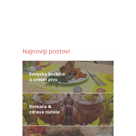
Najnoviji postovi
Svinjska butkica
u crnom pivu
Domaća &
zdrava nutela