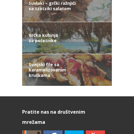
Suvlaki – grčki ražnjići
sa tzatziki salatom
Grčka kuhinja
za početnike
Svinjski file sa
karamelizovanim
kruškama
Pratite nas na društvenim
mrežama