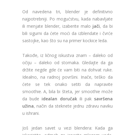
Od navedena tri, blender je definitivno
najpotrebniji. Po mogućstvu, kada nabavljate
ili menjate blender, izaberite malo
jači
, da bi
bili sigurni da ćete moći da izblendate i čvrće
sastojke, kao što su na primer kockice leda.
Takođe, iz ličnog iskustva znam – daleko od
očiju – daleko od stomaka. Gledajte da ga
držite negde gde će vam biti na dohvat ruke.
Idealno, na radnoj površini. Inače, teško da
ćete se tek onako setiti da napravite
smoothie. A, bila bi šteta, jer smoothie može
da bude
idealan doručak
ili pak
savršena
užina
, način da steknete jednu zdravu naviku
u ishrani.
Još jedan savet u vezi blendera: Kada ga