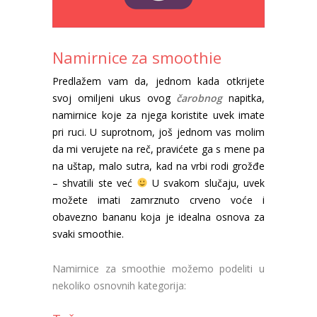
Namirnice za smoothie
Predlažem vam da, jednom kada otkrijete
svoj omiljeni ukus ovog
čarobnog
napitka,
namirnice koje za njega koristite uvek imate
pri ruci. U suprotnom, još jednom vas molim
da mi verujete na reč, pravićete ga s mene pa
na uštap, malo sutra, kad na vrbi rodi grožđe
– shvatili ste već
U svakom slučaju, uvek
možete imati zamrznuto crveno voće i
obavezno bananu koja je idealna osnova za
svaki smoothie.
Namirnice za smoothie možemo podeliti u
nekoliko osnovnih kategorija: