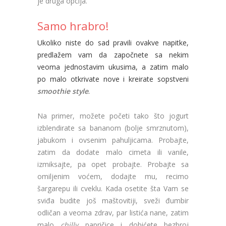
je druga opcija.
Samo hrabro!
Ukoliko niste do sad pravili ovakve napitke,
predlažem vam da započnete sa nekim
veoma jednostavim ukusima, a zatim malo
po malo otkrivate nove i kreirate sopstveni
smoothie style
.
Na primer, možete početi tako što jogurt
izblendirate sa bananom (bolje smrznutom),
jabukom i ovsenim pahuljicama. Probajte,
zatim da dodate malo cimeta ili vanile,
izmiksajte, pa opet probajte. Probajte sa
omiljenim voćem, dodajte mu, recimo
šargarepu ili cveklu. Kada osetite šta Vam se
sviđa budite još maštovitiji, sveži đumbir
odličan a veoma zdrav, par listića nane, zatim
malo
chilly
papričice i dobićete bezbroj