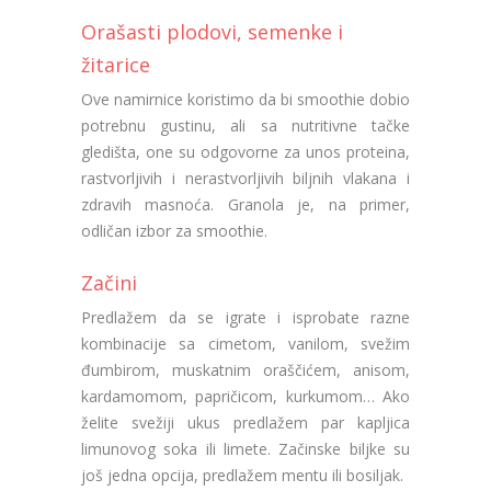
Orašasti plodovi, semenke i
žitarice
Ove namirnice koristimo da bi smoothie dobio
potrebnu gustinu, ali sa nutritivne tačke
gledišta, one su odgovorne za unos proteina,
rastvorljivih i nerastvorljivih biljnih vlakana i
zdravih masnoća. Granola je, na primer,
odličan izbor za smoothie.
Začini
Predlažem da se igrate i isprobate razne
kombinacije sa cimetom, vanilom, svežim
đumbirom, muskatnim oraščićem, anisom,
kardamomom, papričicom, kurkumom… Ako
želite svežiji ukus predlažem par kapljica
limunovog soka ili limete. Začinske biljke su
još jedna opcija, predlažem mentu ili bosiljak.