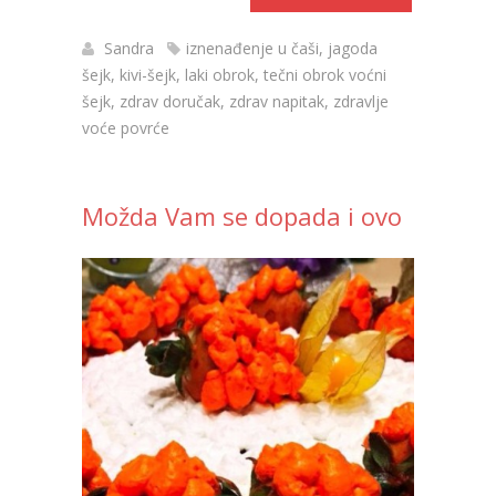
Sandra
iznenađenje u čaši
,
jagoda
šejk
,
kivi-šejk
,
laki obrok
,
tečni obrok voćni
šejk
,
zdrav doručak
,
zdrav napitak
,
zdravlje
voće povrće
Možda Vam se dopada i ovo