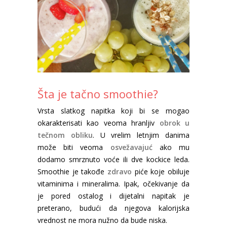
Svetske kuhinje
Vaši Recepti
Korisni saveti
Video
Ko je Sandra?
Šta je tačno smoothie?
Pošaljite nam svoj recept
Vrsta slatkog napitka koji bi se mogao
okarakterisati kao veoma hranljiv
obrok u
tečnom obliku
. U vrelim letnjim danima
može biti veoma
osvežavajuć
ako mu
dodamo smrznuto voće ili dve kockice leda.
Smoothie je takođe
zdravo
piće koje obiluje
vitaminima i mineralima. Ipak, očekivanje da
je pored ostalog i dijetalni napitak je
preterano, budući da njegova kalorijska
vrednost ne mora nužno da bude niska.