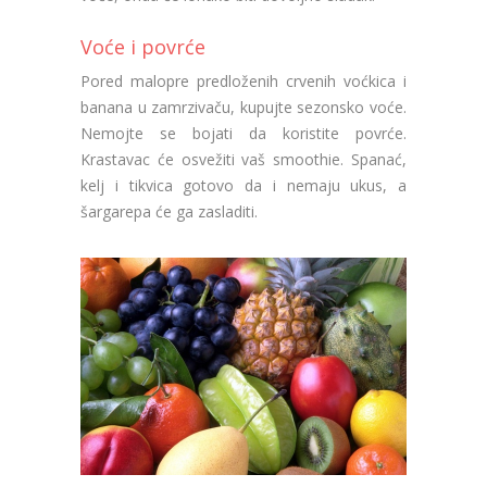
Voće i povrće
Pored malopre predloženih crvenih voćkica i
banana u zamrzivaču, kupujte sezonsko voće.
Nemojte se bojati da koristite povrće.
Krastavac će osvežiti vaš smoothie. Spanać,
kelj i tikvica gotovo da i nemaju ukus, a
šargarepa će ga zasladiti.